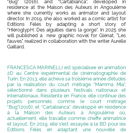
“Bug” (2016), and “Cartabianca”, developed in
residence at the Maison des Auteurs in Angoulême
where she currently works as animator and layout
director. In 2019, she also worked as a comic artist for
Editions Félès by adapting a short story of
“HiéroglypH: Des aiguilles dans la gorge”.
In 2025 she
will published a new graphic novel for Glénat, "Les
fauves", realized in collaboration with the writer Aurelle
Gaillard.
FRANCESCA MARINELLI est spécialisee en animation
2D au Centre expérimental de cinématographie de
Turin. En 2013, elle achève sa troisième année d’études
par la réalisation du court métrage “Mamma Mia”,
sélectionné dans plusieurs festivals nationaux et
internationaux. Résidente en France, elle continue des
projets personnels comme le court métrage
“Bug”(2016), et “Cartabianca”, développé en résidence
à la Maison des Auteurs à Angoulême où,
actuellement, elle travaille comme cheffe animatrice
et layout. En 2019, elle s’est essayée à la BD pour les
Editions Félès en adaptant une nouvelle de