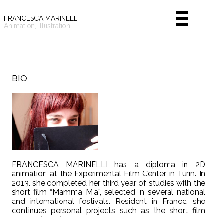
FRANCESCA MARINELLI
Animation, illustration
Home
Animations
Illustrations
BIO
Comics
Shop
News
Bio
Contact
FRANCESCA MARINELLI has a diploma in 2D
animation at the Experimental Film Center in Turin. In
2013, she completed her third year of studies with the
short film “Mamma Mia”, selected in several national
and international festivals. Resident in France, she
continues personal projects such as the short film